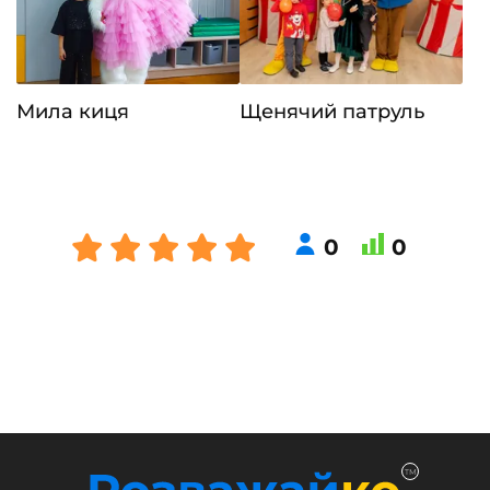
Мила киця
Щенячий патруль
0
0
TM