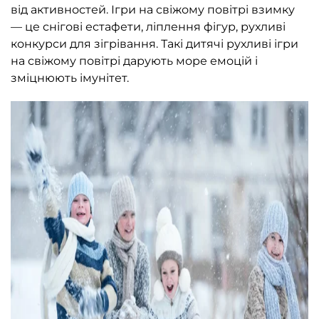
від активностей. Ігри на свіжому повітрі взимку
— це снігові естафети, ліплення фігур, рухливі
конкурси для зігрівання. Такі дитячі рухливі ігри
на свіжому повітрі дарують море емоцій і
зміцнюють імунітет.