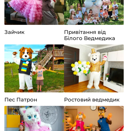
Зайчик
Привітання від
Білого Ведмедика
Пес Патрон
Ростовий ведмедик