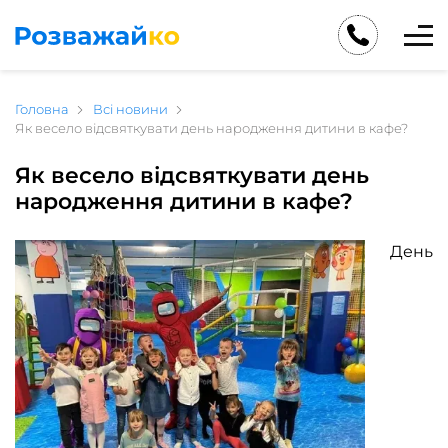
Головна
Всі новини
Як весело відсвяткувати день народження дитини в кафе?
Як весело відсвяткувати день
народження дитини в кафе?
День