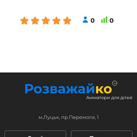
0
0
TM
Аніматори для дітей
м.Луцьк, пр.Перемоги, 1