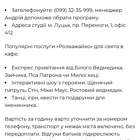
Зателефонуйте:
(099) 32-35-999
, менеджер
Андрій допоможе обрати програму.
Адреса студії: м. Луцьк, пр. Перемоги, 1, офіс
412.
Популярні послуги «Розважайко» для свята в
кафе:
Експрес
привітання від Білого Ведмедика
,
Зайчика
,
Пса Патрона
чи
Милої киці
.
Інтерактивні шоу з героями: Щенячий
патруль,
Стіч
, Міккі Маус,
Ростовий ведмедик
.
Танці, ігри, квести та подарунки для
іменинника.
Вартість за годину варто уточнити за номером
телефону, транспорт у межах міста включено, без
передоплати. Відгуки батьків підкреслюють