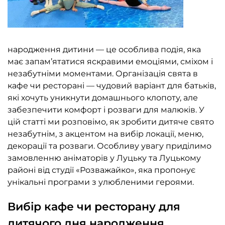
народження дитини — це особлива подія, яка
має запам’ятатися яскравими емоціями, сміхом і
незабутніми моментами. Організація свята в
кафе чи ресторані — чудовий варіант для батьків,
які хочуть уникнути домашнього клопоту, але
забезпечити комфорт і розваги для малюків. У
цій статті ми розповімо, як зробити дитяче свято
незабутнім, з акцентом на вибір локації, меню,
декорації та розваги. Особливу увагу приділимо
замовленню аніматорів у Луцьку та Луцькому
районі від студії «
Розважайко
», яка пропонує
унікальні програми з улюбленими героями.
Вибір кафе чи ресторану для
дитячого дня народження