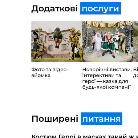
Додаткові
послуги
Фото та відео-
Новорічні вистави,
В
зйомка
інтерективи та
д
герої — казка для
будь-якої компанії
Поширені
питання
Костюм Герої в масках такий ж 