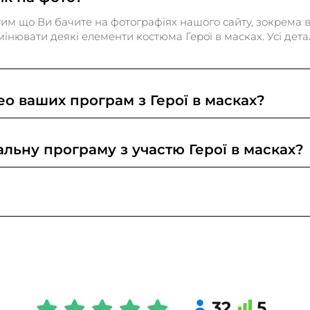
им що Ви бачите на фотографіях нашого сайту, зокрема в 
інювати деякі елементи костюма Герої в масках. Усі дет
ео ваших програм з Герої в масках?
жете знайти на нашому сайті, а також на сторінках в соці
льну програму з участю Герої в масках?
граму з участю Герої в масках, в якій врахуємо та викон
ома способами: 1. Зателефонуйте нам або напишіть в ме
ть нам в соцмережах 3. Заповніть форму на нашому сайті, н
32
5