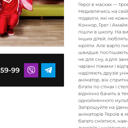
Герої в масках — троє
Недивлячись на свій 
подвиги, які не кожн
Коннор, Грег і Амайя
пішли в школу. На ви
інших дітей: люблять 
мріяти. Але варто ли
швидше поспішають д
не для сну, а для за
чарівні піжами і від
-59-99
наділяють друзів ун
аніматор, він спритни
бігати по стінах і ст
відмінно бачить в тем
однойменного мультф
Запрошуйте на (день
аніматорів Героїв в 
багато сміятися, нав
лиходіїв і шкідливих