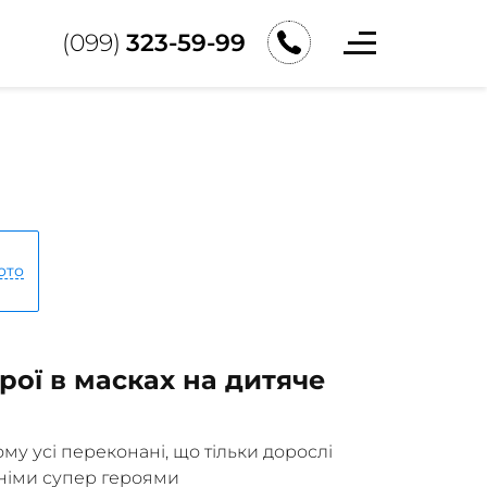
(099)
323-59-99
ото
рої в масках на дитяче
ому усі переконані, що тільки дорослі
німи супер героями