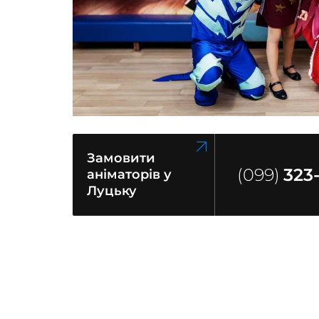
Замовити
(099)
323
аніматорів у
Луцьку