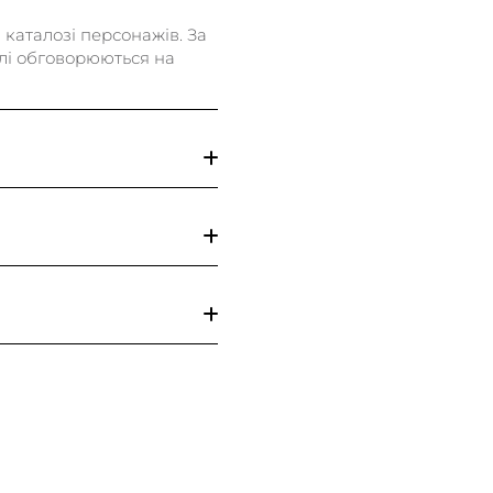
каталозі персонажів. За
алі обговорюються на
альних мережах.
аємо усі ваші побажання.
сенджер за номером
а сторінці героя чи