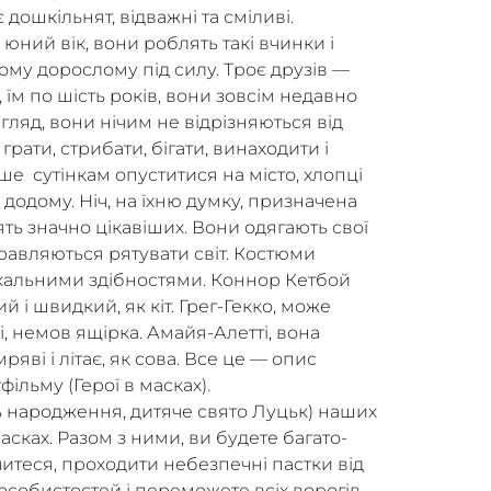
 дошкільнят, відважні та сміливі.
юний вік, вони роблять такі вчинки і
ому дорослому під силу. Троє друзів —
, їм по шість років, вони зовсім недавно
гляд, вони нічим не відрізняються від
грати, стрибати, бігати, винаходити і
ше сутінкам опуститися на місто, хлопці
одому. Ніч, на їхню думку, призначена
нять значно цікавіших. Вони одягають свої
правляються рятувати світ. Костюми
ікальними здібностями. Коннор Кетбой
й і швидкий, як кіт. Грег-Гекко, може
елі, немов ящірка. Амайя-Алетті, вона
ряві і літає, як сова. Все це — опис
ільму (Герої в масках).
 народження, дитяче свято Луцьк) наших
масках. Разом з ними, ви будете багато-
читеся, проходити небезпечні пастки від
 особистостей і переможете всіх ворогів.