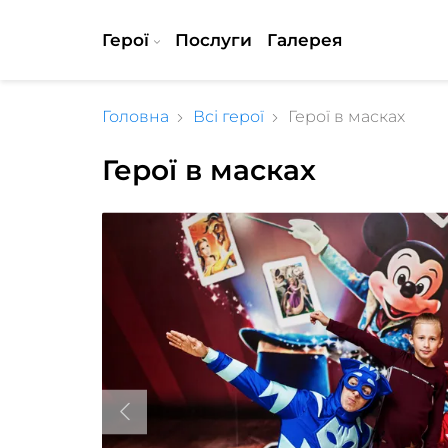
Герої
Послуги
Галерея
Головна
Всі герої
Герої в масках
Герої в масках