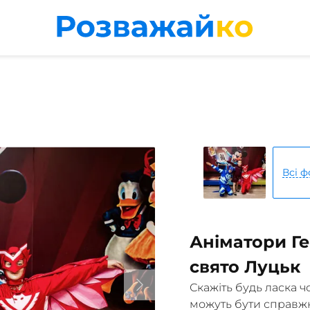
Всі ф
Аніматори Ге
свято Луцьк
Скажіть будь ласка ч
можуть бути справж