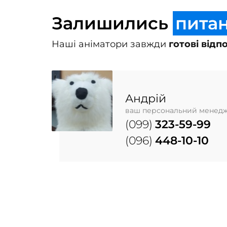
Залишились
питан
Наші аніматори завжди
готові відп
Андрій
ваш персональний менед
(099)
323-59-99
(096)
448-10-10