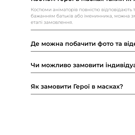
Костюми аніматорів повністю відповідають т
бажанням батьків або іменинника, можна зм
етапі замовлення.
Де можна побачити фото та від
Фото та відео з участю Герої в масках ви мо
Чи можливо замовити індивідуа
Так, ми можемо розробити індивідуальну про
Як замовити Герої в масках?
Ви можете замовити Герої в масках декільк
(099)323-59-99 або (096)448-10-10 2. Напиші
послуги, якого бажаєте замовити