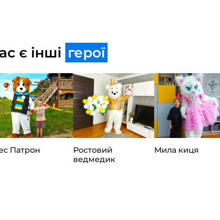
ас є інші
герої
ес Патрон
Ростовий
Мила киця
ведмедик