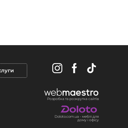
слуги
Розробка та розкрутка сайтів
Doloto.com.ua - меблі для
дому і офісу