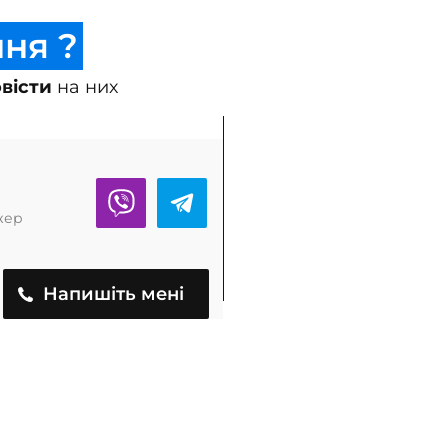
ня ?
овісти
на них
жер
Напишіть мені