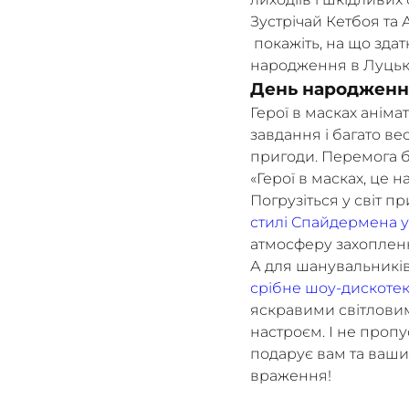
Зустрічай Кетбоя та А
покажіть, на що здат
народження в Луцьку
День народження 
Герої в масках аніма
завдання і багато ве
пригоди. Перемога бу
«Герої в масках, це 
Погрузіться у світ п
стилі Спайдермена у
атмосферу захоплення
А для шанувальникі
срібне шоу-дискотек
яскравими світлов
настроєм. І не пропу
подарує вам та ваши
враження!