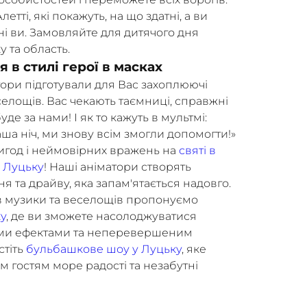
летті, які покажуть, на що здатні, а ви
ні ви. Замовляйте для дитячого дня
 та область.
в стилі герої в масках
тори підготували для Вас захоплюючі
селощів. Вас чекають таємниці, справжні
де за нами! І як то кажуть в мультмі:
наша ніч, ми знову всім змогли допомогти!»
ригод і неймовірних вражень на
святі в
 Луцьку
! Наші аніматори створять
 та драйву, яка запам'ятається надовго.
в музики та веселощів пропонуємо
у
, де ви зможете насолоджуватися
ими ефектами та неперевершеним
стіть
бульбашкове шоу у Луцьку
, яке
м гостям море радості та незабутні