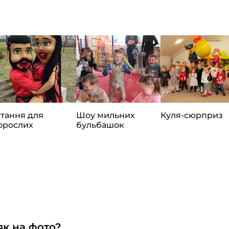
ітання для
Шоу мильних
Куля-сюрприз
орослих
бульбашок
як на фото?