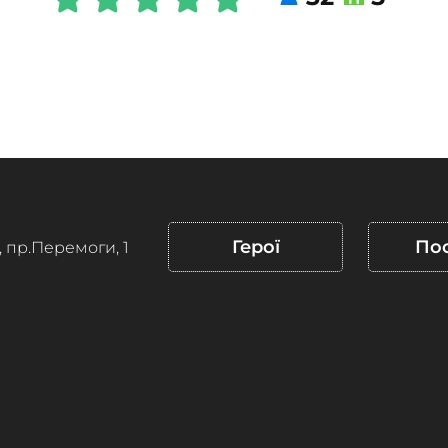
Герої
По
, пр.Перемоги, 1