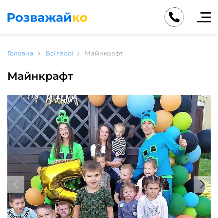
Головна
Всі герої
Майнкрафт
Майнкрафт