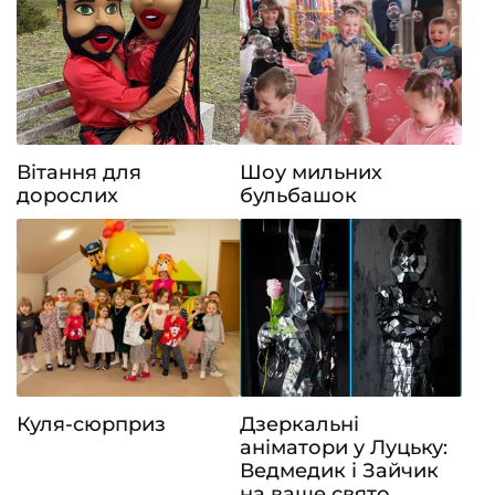
Вітання для
Шоу мильних
дорослих
бульбашок
Куля-сюрприз
Дзеркальні
аніматори у Луцьку:
Ведмедик і Зайчик
на ваше свято