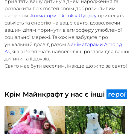
привітати вашу дитину з днем народження та
розважити всіх гостей своїм доброзичливим
настроєм.
Аніматори Tik Tok у Луцьку
принесуть
свіжість та енергію на ваше свято, дозволяючи
вашим дітям поринути в атмосферу улюбленої
соціальної мережі. Також не забудьте про
унікальний досвід разом з
аніматорами Among
As
, які забезпечать найвеселіші розваги для вашої
дитини та її друзів.
Свято має бути веселим, інакше що ж то за свято!
Крім Майнкрафт у нас є інші
герої