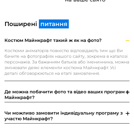
Поширені
питання
Костюм Майнкрафт такий ж як на фото?
Костюми аніматорів повністю відповідають тим що Ви
бачите на фотографіях нашого сайту, зокрема в каталозі
персонажів. За бажанням батьків або іменинника, можна
змінювати деякі елементи костюма Майнкрафт. Усі
деталі обговорюються на етапі замовлення.
Де можна побачити фото та відео ваших програм з
Майнкрафт?
Фото та відео з участю Майнкрафт ви можете знайти на
нашому сайті, а також на сторінках в соціальних
Чи можливо замовити індивідуальну програму з
мережах.
участю Майнкрафт?
Так, ми можемо розробити індивідуальну програму з
участю Майнкрафт, в якій врахуємо та виконаємо усі