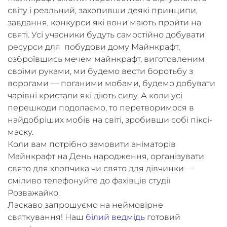
світу і реальний, захопивши деякі принципи,
завдання, конкурси які вони мають пройти на
святі. Усі учасники будуть самостійно добувати
ресурси для побудови дому Майнкрафт,
озброївшись мечем майнкрафт, виготовленим
своїми руками, ми будемо вести боротьбу з
ворогами — поганими мобами, будемо добувати
чарівні кристали які діють силу. А коли усі
перешкоди подолаємо, то перетворимося в
найдобріших мобів на світі, зробивши собі піксі-
маску.
Коли вам потрібно замовити аніматорів
Майнкрафт на День народження, організувати
свято для хлопчика чи свято для дівчинки —
сміливо телефонуйте до фахівців студії
Розважайко.
Ласкаво запрошуємо на неймовірне
святкування! Наш
білий ведмідь
готовий