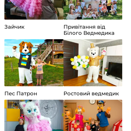
Зайчик
Привітання від
Білого Ведмедика
Пес Патрон
Ростовий ведмедик