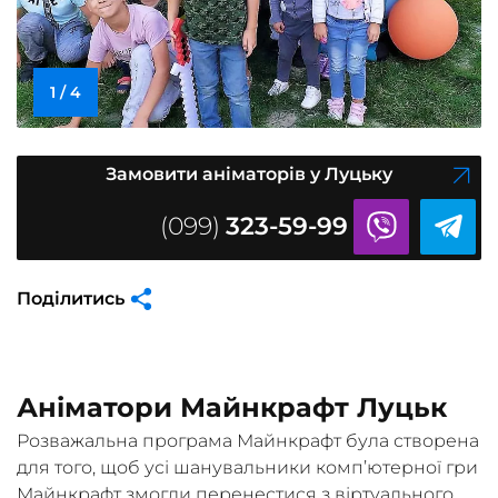
1
/
4
Замовити аніматорів у Луцьку
(099)
323-59-99
Поділитись
Аніматори Майнкрафт Луцьк
Розважальна програма Майнкрафт була створена
для того, щоб усі шанувальники комп’ютерної гри
Майнкрафт змогли перенестися з віртуального